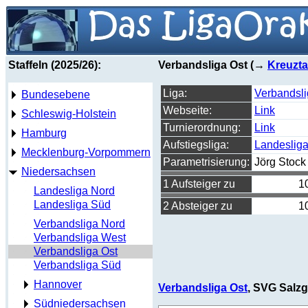
Staffeln (2025/26):
Verbandsliga Ost (→
Kreuzta
Liga:
Verbandsli
Bundesebene
Webseite:
Link
Schleswig-Holstein
Turnierordnung:
Link
Hamburg
Aufstiegsliga:
Landeslig
Mecklenburg-Vorpommern
Parametrisierung:
Jörg Stock
Niedersachsen
1 Aufsteiger zu
1
Landesliga Nord
Landesliga Süd
2 Absteiger zu
1
Verbandsliga Nord
Verbandsliga West
Verbandsliga Ost
Verbandsliga Süd
Hannover
Verbandsliga Ost
, SVG Salzgi
Südniedersachsen