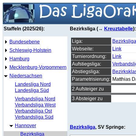
Staffeln (2025/26):
Bezirksliga (→
Kreuztabelle
):
Liga:
Bezirksliga
Bundesebene
Webseite:
Link
Schleswig-Holstein
Turnierordnung:
Link
Hamburg
Aufstiegsliga:
Verbandsl
Mecklenburg-Vorpommern
Abstiegsliga:
Bezirkskla
Niedersachsen
Parametrisierung:
Matthias 
Landesliga Nord
2 Aufsteiger zu
Landesliga Süd
3 Absteiger zu
Verbandsliga Nord
Verbandsliga West
Verbandsliga Ost
Verbandsliga Süd
Hannover
Bezirksliga
, SV Springe:
Bezirksliga