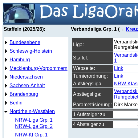
Staffeln (2025/26):
Verbandsliga Grp. 1 (→
Kreuz
Verbandsl
Bundesebene
Liga:
Ruhrgebie
Schleswig-Holstein
Verbandsli
Staffel:
Hamburg
1
Mecklenburg-Vorpommern
Webseite:
Link
Turnierordnung:
Link
Niedersachsen
Aufstiegsliga:
NRW-Klas
Sachsen-Anhalt
Verbandsk
Brandenburg
Abstiegsliga:
Ruhrgebie
Berlin
Parametrisierung:
Dirk Marke
Nordrhein-Westfalen
1 Aufsteiger zu
NRW-Liga Grp. 1
4 Absteiger zu
NRW-Liga Grp. 2
NRW-Kl Grp. 1