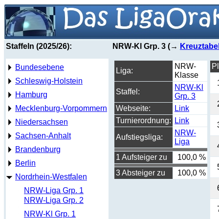
Staffeln (2025/26):
NRW-Kl Grp. 3 (→
Kreuztabel
NRW-
Pl
Bundesebene
Liga:
Klasse
Schleswig-Holstein
NRW-Kl
Staffel:
Hamburg
Grp. 3
Mecklenburg-Vorpommern
Webseite:
Link
Turnierordnung:
Link
Niedersachsen
NRW-
Sachsen-Anhalt
Aufstiegsliga:
Liga
Brandenburg
1 Aufsteiger zu
100,0 %
Berlin
3 Absteiger zu
100,0 %
Nordrhein-Westfalen
NRW-Liga Grp. 1
NRW-Liga Grp. 2
NRW-Kl Grp. 1