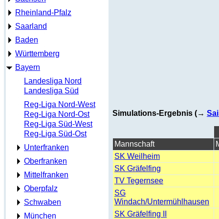
Rheinland-Pfalz
Saarland
Baden
Württemberg
Bayern
Landesliga Nord
Landesliga Süd
Reg-Liga Nord-West
Simulations-Ergebnis (→
Sai
Reg-Liga Nord-Ost
Reg-Liga Süd-West
Reg-Liga Süd-Ost
Mannschaft
Unterfranken
SK Weilheim
Oberfranken
SK Gräfelfing
Mittelfranken
TV Tegernsee
Oberpfalz
SG
Windach/Untermühlhausen
Schwaben
SK Gräfelfing II
München