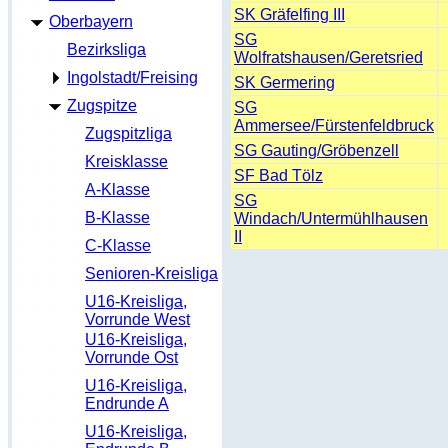
SK Gräfelfing III
Oberbayern
SG
Bezirksliga
Wolfratshausen/Geretsried
Ingolstadt/Freising
SK Germering
Zugspitze
SG
Ammersee/Fürstenfeldbruck
Zugspitzliga
SG Gauting/Gröbenzell
Kreisklasse
SF Bad Tölz
A-Klasse
SG
B-Klasse
Windach/Untermühlhausen
II
C-Klasse
Senioren-Kreisliga
U16-Kreisliga,
Vorrunde West
U16-Kreisliga,
Vorrunde Ost
U16-Kreisliga,
Endrunde A
U16-Kreisliga,