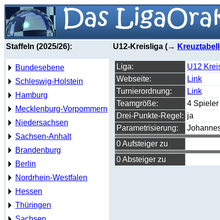
Staffeln (2025/26):
U12-Kreisliga (→
Kreuztabel
Liga:
U12 Krei
Bundesebene
Webseite:
Link
Schleswig-Holstein
Turnierordnung:
Link
Hamburg
Teamgröße:
4 Spieler
Mecklenburg-Vorpommern
Drei-Punkte-Regel:
ja
Niedersachsen
Parametrisierung:
Johannes
Sachsen-Anhalt
0 Aufsteiger zu
Brandenburg
0 Absteiger zu
Berlin
Nordrhein-Westfalen
Hessen
Thüringen
Sachsen