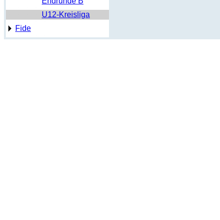
Endrunde B
U12-Kreisliga
Fide