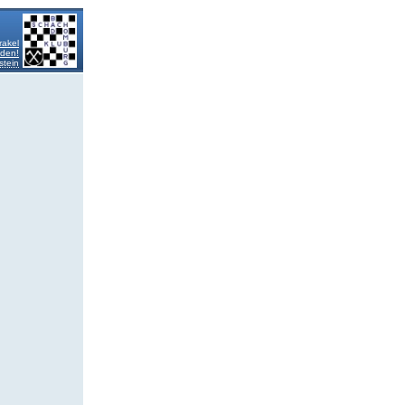
rakel
lden!
stein