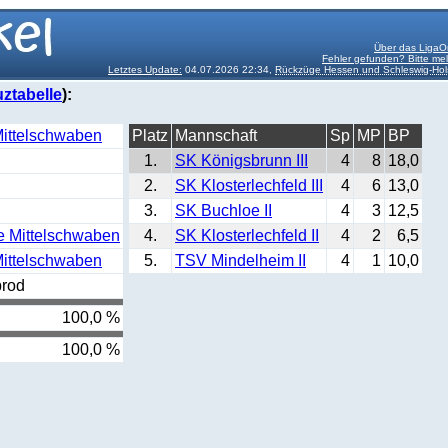
Über das LigaO
Fehler gefunden? Bitte me
Letztes Update:
04.07.2026 22:34,
Rückzüge Hessen und Schleswig-Hol
ztabelle
):
Mittelschwaben
Platz
Mannschaft
Sp
MP
BP
1.
SK Königsbrunn III
4
8
18,0
2.
SK Klosterlechfeld III
4
6
13,0
3.
SK Buchloe II
4
3
12,5
e Mittelschwaben
4.
SK Klosterlechfeld II
4
2
6,5
Mittelschwaben
5.
TSV Mindelheim II
4
1
10,0
brod
100,0 %
100,0 %