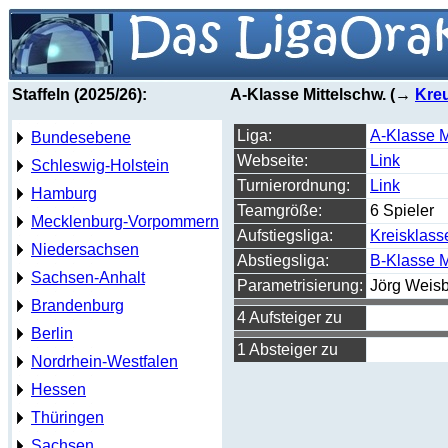
Staffeln (2025/26):
A-Klasse Mittelschw. (→
Kreu
Liga:
A-Klasse 
Bundesebene
Webseite:
Link
Schleswig-Holstein
Turnierordnung:
Link
Hamburg
Teamgröße:
6 Spieler
Mecklenburg-Vorpommern
Aufstiegsliga:
Kreisklass
Niedersachsen
Abstiegsliga:
B-Klasse 
Sachsen-Anhalt
Parametrisierung:
Jörg Weis
Brandenburg
4 Aufsteiger zu
Berlin
1 Absteiger zu
Nordrhein-Westfalen
Hessen
Thüringen
Sachsen