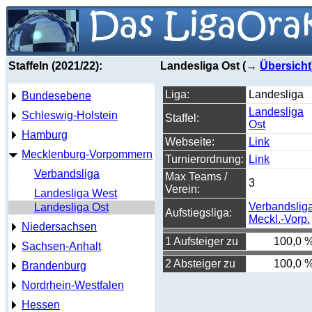
Staffeln (2021/22):
Landesliga Ost (→
Übersicht
Liga:
Landesliga
Bundesebene
Landesliga
Schleswig-Holstein
Staffel:
Ost
Hamburg
Webseite:
Link
Mecklenburg-Vorpommern
Turnierordnung:
Link
Verbandsliga
Max Teams /
3
Verein:
Landesliga West
Verbandslig
Landesliga Ost
Aufstiegsliga:
Meckl.-Vorp.
Niedersachsen
1 Aufsteiger zu
100,0 
Sachsen-Anhalt
2 Absteiger zu
100,0 
Brandenburg
Nordrhein-Westfalen
Hessen