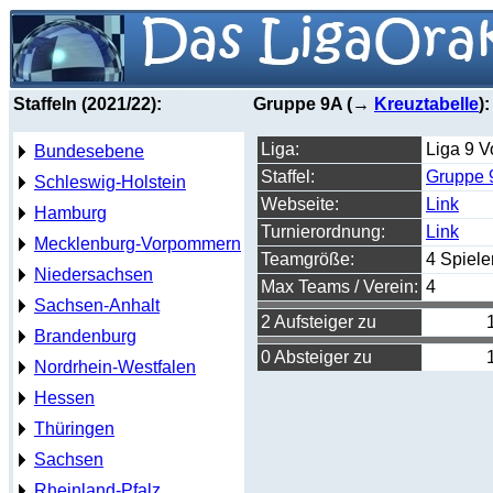
Staffeln (2021/22):
Gruppe 9A (→
Kreuztabelle
):
Liga:
Liga 9 V
Bundesebene
Staffel:
Gruppe 
Schleswig-Holstein
Webseite:
Link
Hamburg
Turnierordnung:
Link
Mecklenburg-Vorpommern
Teamgröße:
4 Spiele
Niedersachsen
Max Teams / Verein:
4
Sachsen-Anhalt
2 Aufsteiger zu
Brandenburg
0 Absteiger zu
Nordrhein-Westfalen
Hessen
Thüringen
Sachsen
Rheinland-Pfalz