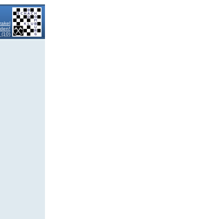
rakel
lden!
 (10)