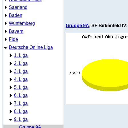
Saarland
Baden
Württemberg
Gruppe 9A
, SF Birkenfeld IV:
Bayern
Fide
Deutsche Online Liga
1. Liga
2. Liga
3. Liga
4. Liga
5. Liga
6. Liga
7. Liga
8. Liga
9. Liga
Gruppe 9A