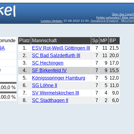
Über das LigaO
Fehler gefunden? Bitte me
Letztes Update:
07.08.2022 21:50,
Osnabrück-Emsland - München
orrunde
Platz
Mannschaft
Sp
MP
BP
9A
1.
ESV Rot-Weiß Göttingen III
7
11
21,5
2.
SC Bad Salzdetfurth III
7
11
20,0
3.
SC Hechingen
7
9
17,0
r
4.
SF Birkenfeld IV
7
9
15,5
5.
Königsspringer Hamburg
7
5
12,0
6.
SG Löhne II
7
5
11,0
100,0 %
7.
SV Wermelskirchen III
7
4
9,0
100,0 %
8.
SC Stadthagen II
7
2
6,0