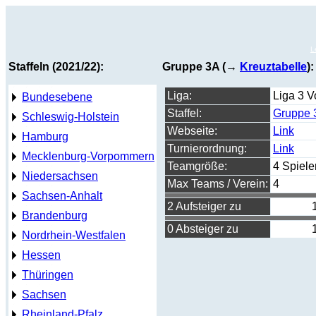
L
Staffeln (2021/22):
Gruppe 3A (→
Kreuztabelle
):
Liga:
Liga 3 V
Bundesebene
Staffel:
Gruppe 
Schleswig-Holstein
Webseite:
Link
Hamburg
Turnierordnung:
Link
Mecklenburg-Vorpommern
Teamgröße:
4 Spiele
Niedersachsen
Max Teams / Verein:
4
Sachsen-Anhalt
2 Aufsteiger zu
Brandenburg
0 Absteiger zu
Nordrhein-Westfalen
Hessen
Thüringen
Sachsen
Rheinland-Pfalz