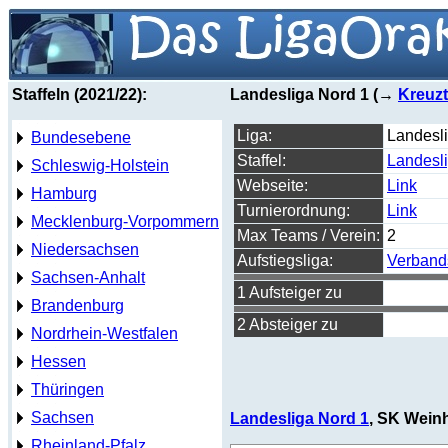
Staffeln (2021/22):
Landesliga Nord 1 (→
Kreuzt
Liga:
Landesl
Bundesebene
Staffel:
Landesl
Schleswig-Holstein
Webseite:
Link
Hamburg
Turnierordnung:
Link
Mecklenburg-Vorpommern
Max Teams / Verein:
2
Niedersachsen
Aufstiegsliga:
Verband
Sachsen-Anhalt
1 Aufsteiger zu
Brandenburg
2 Absteiger zu
Nordrhein-Westfalen
Hessen
Thüringen
Sachsen
Landesliga Nord 1
, SK Wein
Rheinland-Pfalz