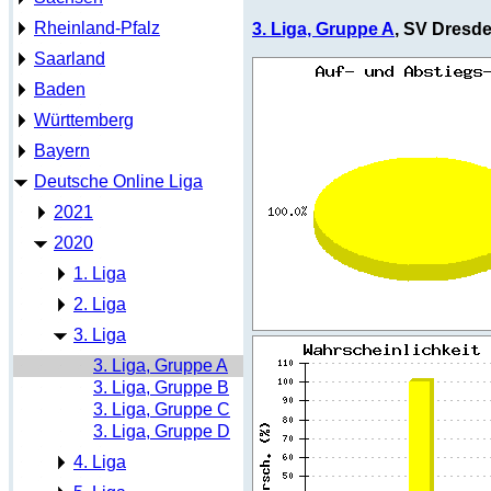
Rheinland-Pfalz
3. Liga, Gruppe A
, SV Dresde
Saarland
Baden
Württemberg
Bayern
Deutsche Online Liga
2021
2020
1. Liga
2. Liga
3. Liga
3. Liga, Gruppe A
3. Liga, Gruppe B
3. Liga, Gruppe C
3. Liga, Gruppe D
4. Liga