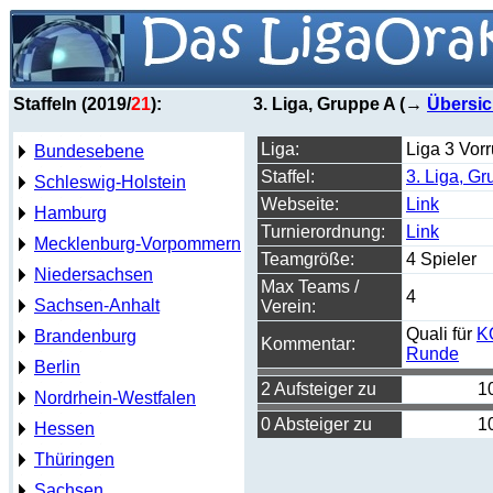
Staffeln (2019/
21
):
3. Liga, Gruppe A (→
Übersic
Liga:
Liga 3 Vor
Bundesebene
Staffel:
3. Liga, G
Schleswig-Holstein
Webseite:
Link
Hamburg
Turnierordnung:
Link
Mecklenburg-Vorpommern
Teamgröße:
4 Spieler
Niedersachsen
Max Teams /
4
Sachsen-Anhalt
Verein:
Quali für
K
Brandenburg
Kommentar:
Runde
Berlin
2 Aufsteiger zu
1
Nordrhein-Westfalen
0 Absteiger zu
1
Hessen
Thüringen
Sachsen