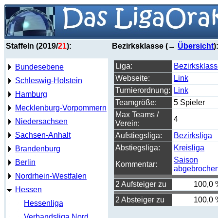
Staffeln (2019/
21
):
Bezirksklasse (→
Übersicht
)
Liga:
Bezirksklas
Bundesebene
Webseite:
Link
Schleswig-Holstein
Turnierordnung:
Link
Hamburg
Teamgröße:
5 Spieler
Mecklenburg-Vorpommern
Max Teams /
4
Niedersachsen
Verein:
Sachsen-Anhalt
Aufstiegsliga:
Bezirksliga
Abstiegsliga:
Kreisliga
Brandenburg
Saison
Berlin
Kommentar:
abgebroche
Nordrhein-Westfalen
2 Aufsteiger zu
100,0 
Hessen
2 Absteiger zu
100,0 
Hessenliga
Verbandsliga Nord