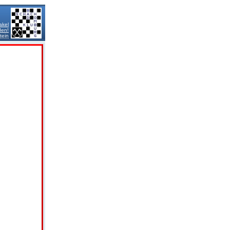
akel
den!
tein