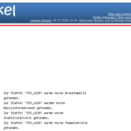
Über das LigaOr
Fehler gefunden? Bitte mel
Letztes Update:
04.07.2026 22:34,
Rückzüge Hessen und Schleswig-Hols