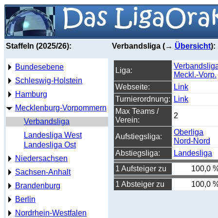
Staffeln (2025/26):
Verbandsliga (→
Übersicht
):
Verbandslig
Bundesebene
Liga:
Meckl.-Vorp.
Schleswig-Holstein
Webseite:
Link
Hamburg
Turnierordnung:
Link
Mecklenburg-Vorpommern
Max Teams /
2
Verein:
Verbandsliga
Oberliga
Landesliga West
Aufstiegsliga:
Nord-Nord
Landesliga Ost
Abstiegsliga:
Landesliga
Niedersachsen
1 Aufsteiger zu
100,0 
Sachsen-Anhalt
1 Absteiger zu
100,0 
Brandenburg
Berlin
Nordrhein-Westfalen