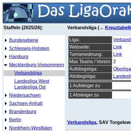
Staffeln (2025/26):
Verbandsliga (→
Kreuztabell
Liga:
Verbands
Bundesebene
Webseite:
Link
Schleswig-Holstein
Turnierordnung:
Link
Hamburg
Max Teams / Verein:
2
Mecklenburg-Vorpommern
Aufstiegsliga:
Oberlig
Verbandsliga
Abstiegsliga:
Landesl
Landesliga West
1 Aufsteiger zu
Landesliga Ost
1 Absteiger zu
Niedersachsen
Sachsen-Anhalt
Brandenburg
Berlin
Verbandsliga
, SAV Torgelow-
Nordrhein-Westfalen