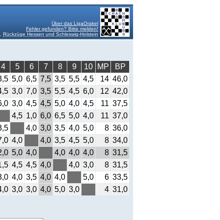
Über das LigaOrakel
Fehler gefunden? Bitte melden!
4,
Rückzüge Hessen und Schleswig-Holstein
4
5
6
7
8
9
10
MP
BP
3,5
5,0
6,5
7,5
3,5
5,5
4,5
14
46,0
4,5
3,0
7,0
3,5
5,5
4,5
6,0
12
42,0
6,0
3,0
4,5
4,5
5,0
4,0
4,5
11
37,5
4,5
1,0
6,0
6,5
5,0
4,0
11
37,0
3,5
4,0
3,0
3,5
4,0
5,0
8
36,0
7,0
4,0
4,0
3,5
4,5
5,0
8
34,0
2,0
5,0
4,0
4,0
4,0
4,0
8
31,5
1,5
4,5
4,5
4,0
4,0
3,0
8
31,5
3,0
4,0
3,5
4,0
4,0
5,0
6
33,5
4,0
3,0
3,0
4,0
5,0
3,0
4
31,0