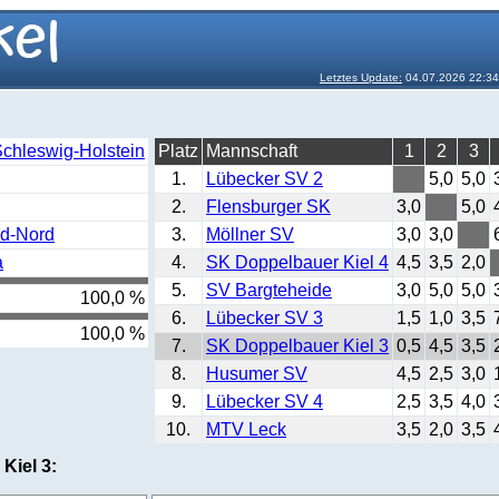
Letztes Update:
04.07.2026 22:3
Schleswig-Holstein
Platz
Mannschaft
1
2
3
1.
Lübecker SV 2
5,0
5,0
2.
Flensburger SK
3,0
5,0
rd-Nord
3.
Möllner SV
3,0
3,0
a
4.
SK Doppelbauer Kiel 4
4,5
3,5
2,0
5.
SV Bargteheide
3,0
5,0
5,0
100,0 %
6.
Lübecker SV 3
1,5
1,0
3,5
100,0 %
7.
SK Doppelbauer Kiel 3
0,5
4,5
3,5
8.
Husumer SV
4,5
2,5
3,0
9.
Lübecker SV 4
2,5
3,5
4,0
10.
MTV Leck
3,5
2,0
3,5
Kiel 3: