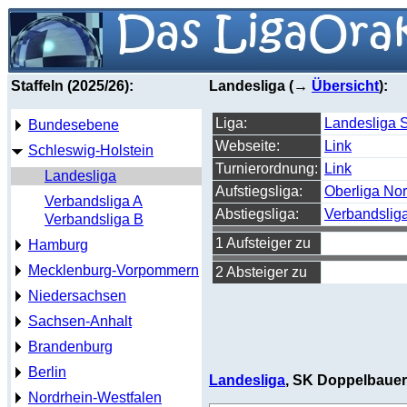
Staffeln (2025/26):
Landesliga (→
Übersicht
):
Liga:
Landesliga 
Bundesebene
Webseite:
Link
Schleswig-Holstein
Turnierordnung:
Link
Landesliga
Aufstiegsliga:
Oberliga No
Verbandsliga A
Abstiegsliga:
Verbandslig
Verbandsliga B
1 Aufsteiger zu
Hamburg
Mecklenburg-Vorpommern
2 Absteiger zu
Niedersachsen
Sachsen-Anhalt
Brandenburg
Berlin
Landesliga
, SK Doppelbauer 
Nordrhein-Westfalen