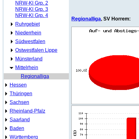
NRW-Kl Grp. 2
NRW-Kl Grp. 3
NRW-Kl Grp. 4
Regionalliga
, SV Horrem:
Ruhrgebiet
Niederrhein
Südwestfalen
Ostwestfalen Lippe
Münsterland
Mittelrhein
Regionalliga
Hessen
Thüringen
Sachsen
Rheinland-Pfalz
Saarland
Baden
Württemberg