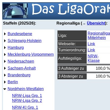
Staffeln (2025/26):
Regionalliga (→
Übersicht
):
Regionalliga
Bundesebene
Liga:
Mittelrhein
Schleswig-Holstein
Webseite:
Link
Hamburg
Turnierordnung:
Link
Mecklenburg-Vorpommern
NRW-
Aufstiegsliga:
Klasse
Niedersachsen
Sachsen-Anhalt
3 Aufsteiger zu
100,0 %
Brandenburg
3 Absteiger zu
100,0 %
Berlin
Nordrhein-Westfalen
NRW-Liga Grp. 1
NRW-Liga Grp. 2
NRW-Kl Grp. 1