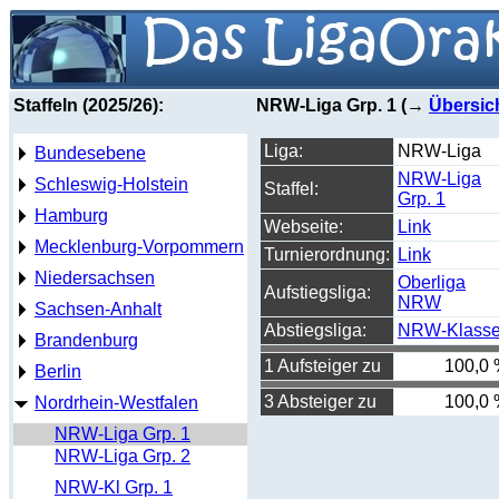
Staffeln (2025/26):
NRW-Liga Grp. 1 (→
Übersic
Liga:
NRW-Liga
Bundesebene
NRW-Liga
Schleswig-Holstein
Staffel:
Grp. 1
Hamburg
Webseite:
Link
Mecklenburg-Vorpommern
Turnierordnung:
Link
Niedersachsen
Oberliga
Aufstiegsliga:
NRW
Sachsen-Anhalt
Abstiegsliga:
NRW-Klass
Brandenburg
1 Aufsteiger zu
100,0
Berlin
3 Absteiger zu
100,0
Nordrhein-Westfalen
NRW-Liga Grp. 1
NRW-Liga Grp. 2
NRW-Kl Grp. 1