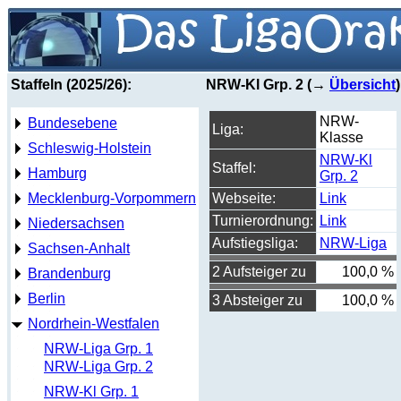
Staffeln (2025/26):
NRW-Kl Grp. 2 (→
Übersicht
)
NRW-
Bundesebene
Liga:
Klasse
Schleswig-Holstein
NRW-Kl
Staffel:
Hamburg
Grp. 2
Mecklenburg-Vorpommern
Webseite:
Link
Turnierordnung:
Link
Niedersachsen
Aufstiegsliga:
NRW-Liga
Sachsen-Anhalt
2 Aufsteiger zu
100,0 %
Brandenburg
Berlin
3 Absteiger zu
100,0 %
Nordrhein-Westfalen
NRW-Liga Grp. 1
NRW-Liga Grp. 2
NRW-Kl Grp. 1