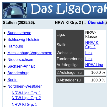
Staffeln (2025/26):
NRW-Kl Grp. 2 (→
Übersicht
)
NRW-
Bundesebene
Liga:
Klasse
Schleswig-Holstein
NRW-Kl
Staffel:
Hamburg
Grp. 2
Mecklenburg-Vorpommern
Webseite:
Link
Turnierordnung:
Link
Niedersachsen
Aufstiegsliga:
NRW-Liga
Sachsen-Anhalt
2 Aufsteiger zu
100,0 %
Brandenburg
Berlin
3 Absteiger zu
100,0 %
Nordrhein-Westfalen
NRW-Liga Grp. 1
NRW-Liga Grp. 2
NRW-Kl Grp. 1