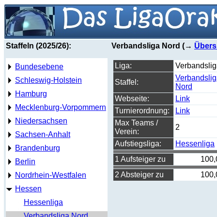
Staffeln (2025/26):
Verbandsliga Nord (→
Übers
Liga:
Verbandsli
Bundesebene
Verbandsli
Schleswig-Holstein
Staffel:
Nord
Hamburg
Webseite:
Link
Mecklenburg-Vorpommern
Turnierordnung:
Link
Niedersachsen
Max Teams /
2
Verein:
Sachsen-Anhalt
Aufstiegsliga:
Hessenliga
Brandenburg
1 Aufsteiger zu
100,
Berlin
2 Absteiger zu
100,
Nordrhein-Westfalen
Hessen
Hessenliga
Verbandsliga Nord