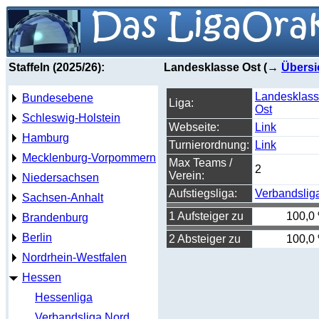
Staffeln (2025/26):
Landesklasse Ost (→
Übersi
Landesklas
Bundesebene
Liga:
Ost
Schleswig-Holstein
Webseite:
Link
Hamburg
Turnierordnung:
Link
Mecklenburg-Vorpommern
Max Teams /
2
Verein:
Niedersachsen
Aufstiegsliga:
Verbandslig
Sachsen-Anhalt
1 Aufsteiger zu
100,0
Brandenburg
Berlin
2 Absteiger zu
100,0
Nordrhein-Westfalen
Hessen
Hessenliga
Verbandsliga Nord