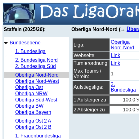
Staffeln (2025/26):
Oberliga Nord-Nord (→
Über
Oberliga
Bundesebene
Liga:
Nord-Nord
1. Bundesliga
Webseite:
Link
2. Bundesliga Nord
Turnierordnung:
Link
2. Bundesliga Süd
Max Teams /
1
Oberliga Nord-Nord
Verein:
Oberliga Nord-West
2.
Aufstiegsliga:
Oberliga Ost
Bundesliga
Oberliga NRW
Oberliga Süd-West
1 Aufsteiger zu
100,0 
Oberliga BW
2 Absteiger zu
100,0 
Oberliga Bayern
Oberliga Ost 2 A
Oberliga Ost 2 B
1. Frauenbundesliga