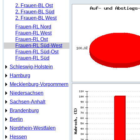
2. Frauen-BL Ost
2. Frauen-BL Süd
2. Frauen-BL West
Frauen-RL Nord
Frauen-RL West
Frauen-RL Ost
Frauen-RL Süd-West
Frauen-RL Süd-Ost
Frauen-RL Süd
Schleswig-Holstein
Hamburg
Mecklenburg-Vorpommern
Niedersachsen
Sachsen-Anhalt
Brandenburg
Berlin
Nordrhein-Westfalen
Hessen