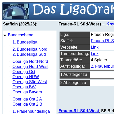
Staffeln (2025/26):
Frauen-RL Süd-West (→
Kre
Liga:
Frauen-Regi
Bundesebene
Staffel:
Frauen-RL 
1. Bundesliga
Webseite:
Link
2. Bundesliga Nord
Turnierordnung:
Link
2. Bundesliga Süd
Teamgröße:
4 Spieler
Oberliga Nord-Nord
Aufstiegsliga:
2. Frauenbu
Oberliga Nord-West
Oberliga Ost
1 Aufsteiger zu
Oberliga NRW
Oberliga Süd-West
2 Absteiger zu
Oberliga BW
Oberliga Bayern
Oberliga Ost 2 A
Oberliga Ost 2 B
Frauen-RL Süd-West
, SF Bir
1. Frauenbundesliga