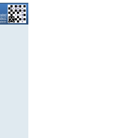
rakel
lden!
stein