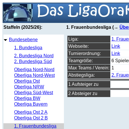
Staffeln (2025/26):
1. Frauenbundesliga (→
Über
Liga:
1. Frau
Bundesebene
Webseite:
Link
1. Bundesliga
Turnierordnung:
Link
2. Bundesliga Nord
Teamgröße:
6 Spiele
2. Bundesliga Süd
Max Teams / Verein:
1
Oberliga Nord-Nord
Abstiegsliga:
2. Frau
Oberliga Nord-West
Oberliga Ost
1 Aufsteiger zu
Oberliga NRW
Oberliga Süd-West
2 Absteiger zu
Oberliga BW
Oberliga Bayern
Oberliga Ost 2 A
Oberliga Ost 2 B
1. Frauenbundesliga