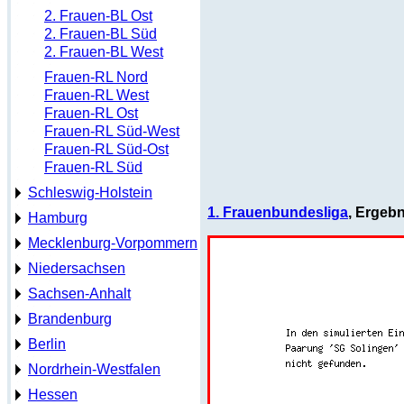
2. Frauen-BL Ost
2. Frauen-BL Süd
2. Frauen-BL West
Frauen-RL Nord
Frauen-RL West
Frauen-RL Ost
Frauen-RL Süd-West
Frauen-RL Süd-Ost
Frauen-RL Süd
Schleswig-Holstein
1. Frauenbundesliga
, Ergeb
Hamburg
Mecklenburg-Vorpommern
Niedersachsen
Sachsen-Anhalt
Brandenburg
Berlin
Nordrhein-Westfalen
Hessen