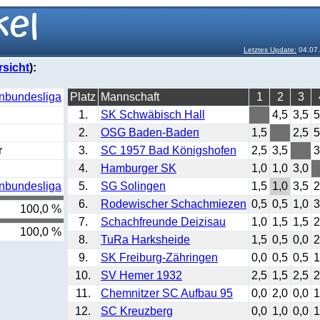
Letztes Update:
04.07.
sicht
):
enbundesliga
Platz
Mannschaft
1
2
3
1.
SK Schwäbisch Hall
4,5
3,5
5
2.
OSG Baden-Baden
1,5
2,5
5
r
3.
SC 1957 Bad Königshofen
2,5
3,5
3
4.
Hamburger SK
1,0
1,0
3,0
enbundesliga
5.
SG Solingen
1,5
1,0
3,5
2
6.
Rodewischer Schachmiezen
0,5
0,5
1,0
3
100,0 %
7.
Schachfreunde Deizisau
1,0
1,5
1,5
2
100,0 %
8.
TuRa Harksheide
1,5
0,5
0,0
2
9.
SK Freiburg-Zähringen
0,0
0,5
0,5
1
10.
SV Hemer 1932
2,5
1,5
2,5
2
11.
Chemnitzer SC Aufbau 95
0,0
2,0
0,0
1
12.
SC Kreuzberg
0,0
1,0
0,0
1