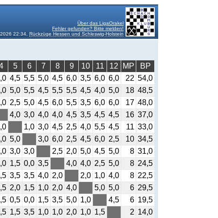
Über das LigaOrakel
Fehler gefunden? Bitte melden!
2026 22:34,
Rückzüge Hessen und Schleswig-Holstein
4
5
6
7
8
9
10
11
12
MP
BP
,0
4,5
5,5
5,0
4,5
6,0
3,5
6,0
6,0
22
54,0
,0
5,0
5,5
4,5
5,5
5,5
4,5
4,0
5,0
18
48,5
,0
2,5
5,0
4,5
6,0
5,5
3,5
6,0
6,0
17
48,0
4,0
3,0
4,0
4,0
4,5
3,5
4,5
4,5
16
37,0
,0
1,0
3,0
4,5
2,5
4,0
5,5
4,5
11
33,0
,0
5,0
3,0
6,0
2,5
4,5
6,0
2,5
10
34,5
,0
3,0
3,0
2,5
2,0
5,0
4,5
5,0
8
31,0
,0
1,5
0,0
3,5
4,0
4,0
2,5
5,0
8
24,5
,5
3,5
3,5
4,0
2,0
2,0
1,0
4,0
8
22,5
,5
2,0
1,5
1,0
2,0
4,0
5,0
5,0
6
29,5
,5
0,5
0,0
1,5
3,5
5,0
1,0
4,5
6
19,5
,5
1,5
3,5
1,0
1,0
2,0
1,0
1,5
2
14,0