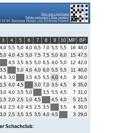
Über das LigaOrakel
Fehler gefunden? Bitte melden!
6 22:34,
Rückzüge Hessen und Schleswig-Holstein
3
4
5
6
7
8
9
10
MP
BP
4,0
5,5
5,0
4,0
6,5
7,0
5,5
5,5
16
48,0
5,0
4,0
4,5
5,0
7,5
7,5
5,0
6,0
15
47,5
4,5
3,5
6,5
5,0
6,5
4,0
5,0
12
42,0
3,5
5,0
4,0
4,0
6,0
5,5
5,5
11
40,0
4,5
3,0
3,5
4,5
5,5
4,0
4,5
9
36,0
1,5
4,0
4,5
3,0
7,0
3,5
4,5
8
35,0
3,0
4,0
3,5
5,0
3,5
5,5
4,5
7
31,0
1,5
2,0
2,5
1,0
4,5
4,5
4,0
5
21,5
4,0
2,5
4,0
4,5
2,5
3,5
3,5
4
30,0
3,0
2,5
3,5
3,5
3,5
4,0
4,5
3
29,0
er Schachclub: