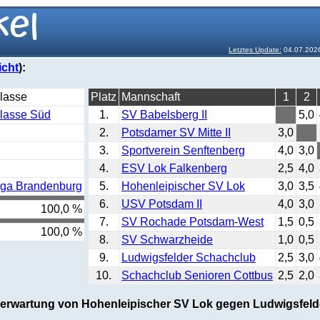
Letztes Update:
04.07.202
icht
):
lasse
Platz
Mannschaft
1
2
lasse Süd
1.
SV Babelsberg II
5,0
2.
Potsdamer SV Mitte II
3,0
3.
Sportverein Senftenberg
4,0
3,0
4.
ESV Lok Falkenberg
2,5
4,0
iga Brandenburg
5.
Hohenleipischer SV Lok
3,0
3,5
6.
USV Potsdam II
4,0
3,0
100,0 %
7.
SV Rochade Potsdam-West
1,5
0,5
100,0 %
8.
SV Schwarzheide
1,0
0,5
9.
Ludwigsfelder Schachclub
2,5
3,0
10.
Schachclub Senioren Cottbus
2,5
2,0
serwartung von Hohenleipischer SV Lok gegen Ludwigsfeld