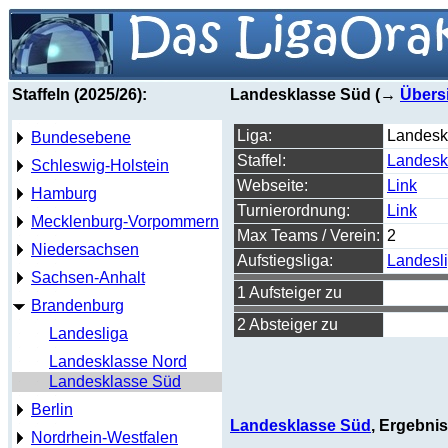
Staffeln (2025/26):
Landesklasse Süd (→
Übers
Liga:
Landesk
Bundesebene
Staffel:
Landesk
Schleswig-Holstein
Webseite:
Link
Hamburg
Turnierordnung:
Link
Mecklenburg-Vorpommern
Max Teams / Verein:
2
Niedersachsen
Aufstiegsliga:
Landesl
Sachsen-Anhalt
1 Aufsteiger zu
Brandenburg
2 Absteiger zu
Landesliga
Landesklasse Nord
Landesklasse Süd
Berlin
Landesklasse Süd
, Ergebni
Nordrhein-Westfalen