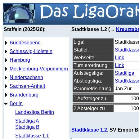
Staffeln (2025/26):
Stadtklasse 1.2 (→
Kreuztabe
Liga:
Stadtklass
Bundesebene
Staffel:
Stadtklass
Schleswig-Holstein
Webseite:
Link
Hamburg
Turnierordnung:
Link
Mecklenburg-Vorpommern
Aufstiegsliga:
Stadtliga
Niedersachsen
Abstiegsliga:
Stadtklass
Sachsen-Anhalt
Parametrisierung:
Jan Zur
Brandenburg
1 Aufsteiger zu
100
Berlin
2 Absteiger zu
100
Landesliga Berlin
Stadtliga A
Stadtliga B
Stadtklasse 1.2
, SV Empor Ber
Stadtklasse 1.1