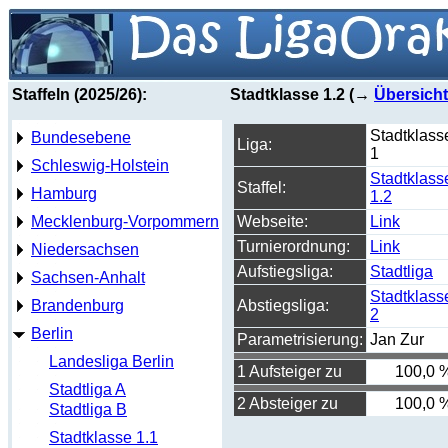
Staffeln (2025/26):
Stadtklasse 1.2 (→
Übersicht
Stadtklass
Bundesebene
Liga:
1
Schleswig-Holstein
Stadtklass
Staffel:
Hamburg
1.2
Mecklenburg-Vorpommern
Webseite:
Link
Turnierordnung:
Link
Niedersachsen
Aufstiegsliga:
Stadtliga
Sachsen-Anhalt
Stadtklass
Brandenburg
Abstiegsliga:
2
Berlin
Parametrisierung:
Jan Zur
Landesliga Berlin
1 Aufsteiger zu
100,0 
Stadtliga A
2 Absteiger zu
100,0 
Stadtliga B
Stadtklasse 1.1