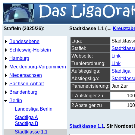
Staffeln (2025/26):
Stadtklasse 1.1 (→
Kreuztabe
Liga:
Stadtklass
Bundesebene
Staffel:
Stadtklass
Schleswig-Holstein
Webseite:
Link
Hamburg
Turnierordnung:
Link
Mecklenburg-Vorpommern
Aufstiegsliga:
Stadtliga
Niedersachsen
Abstiegsliga:
Stadtklass
Sachsen-Anhalt
Parametrisierung:
Jan Zur
Brandenburg
1 Aufsteiger zu
100
Berlin
2 Absteiger zu
100
Landesliga Berlin
Stadtliga A
Stadtliga B
Stadtklasse 1.1
, Sfr Nordost I
Stadtklasse 1.1