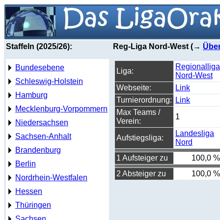
Staffeln (2025/26):
Reg-Liga Nord-West (→
Über
Regionalliga
Bundesebene
Liga:
Nord-West
Schleswig-Holstein
Webseite:
Link
Hamburg
Turnierordnung:
Link
Mecklenburg-Vorpommern
Max Teams /
1
Verein:
Niedersachsen
Landesliga
Sachsen-Anhalt
Aufstiegsliga:
Nord
Brandenburg
1 Aufsteiger zu
100,0 %
Berlin
2 Absteiger zu
100,0 %
Nordrhein-Westfalen
Hessen
Thüringen
Sachsen