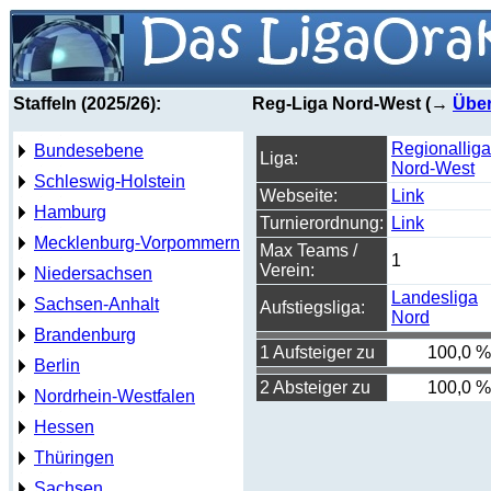
Staffeln (2025/26):
Reg-Liga Nord-West (→
Über
Regionalliga
Bundesebene
Liga:
Nord-West
Schleswig-Holstein
Webseite:
Link
Hamburg
Turnierordnung:
Link
Mecklenburg-Vorpommern
Max Teams /
1
Verein:
Niedersachsen
Landesliga
Sachsen-Anhalt
Aufstiegsliga:
Nord
Brandenburg
1 Aufsteiger zu
100,0 %
Berlin
2 Absteiger zu
100,0 %
Nordrhein-Westfalen
Hessen
Thüringen
Sachsen