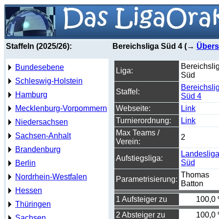
Staffeln (2025/26):
Bereichsliga Süd 4 (→
Übers
Bereichsli
Bundesebene
Liga:
Süd
Schleswig-Holstein
Bereichsli
Staffel:
Hamburg
Süd 4
Mecklenburg-Vorpommern
Webseite:
Link
Turnierordnung:
Link
Niedersachsen
Max Teams /
Sachsen-Anhalt
2
Verein:
Brandenburg
Landeslig
Aufstiegsliga:
Süd
Berlin
Thomas
Nordrhein-Westfalen
Parametrisierung:
Batton
Hessen
1 Aufsteiger zu
100,0
Thüringen
2 Absteiger zu
100,0
Sachsen