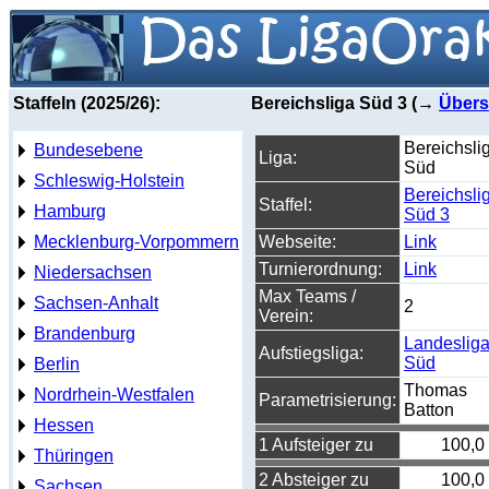
Staffeln (2025/26):
Bereichsliga Süd 3 (→
Übers
Bereichsli
Bundesebene
Liga:
Süd
Schleswig-Holstein
Bereichsli
Staffel:
Hamburg
Süd 3
Mecklenburg-Vorpommern
Webseite:
Link
Turnierordnung:
Link
Niedersachsen
Max Teams /
Sachsen-Anhalt
2
Verein:
Brandenburg
Landeslig
Aufstiegsliga:
Süd
Berlin
Thomas
Nordrhein-Westfalen
Parametrisierung:
Batton
Hessen
1 Aufsteiger zu
100,0
Thüringen
2 Absteiger zu
100,0
Sachsen