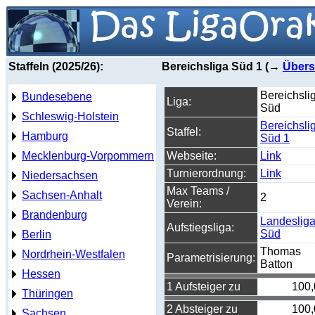
Staffeln (2025/26):
Bereichsliga Süd 1 (→
Übers
Bereichsli
Bundesebene
Liga:
Süd
Schleswig-Holstein
Bereichsli
Staffel:
Hamburg
Süd 1
Mecklenburg-Vorpommern
Webseite:
Link
Turnierordnung:
Link
Niedersachsen
Max Teams /
Sachsen-Anhalt
2
Verein:
Brandenburg
Landeslig
Aufstiegsliga:
Süd
Berlin
Thomas
Nordrhein-Westfalen
Parametrisierung:
Batton
Hessen
1 Aufsteiger zu
100
Thüringen
2 Absteiger zu
100
Sachsen