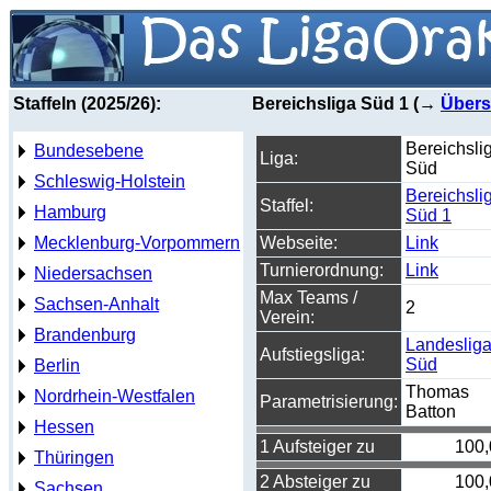
Staffeln (2025/26):
Bereichsliga Süd 1 (→
Übers
Bereichsli
Bundesebene
Liga:
Süd
Schleswig-Holstein
Bereichsli
Staffel:
Hamburg
Süd 1
Mecklenburg-Vorpommern
Webseite:
Link
Turnierordnung:
Link
Niedersachsen
Max Teams /
Sachsen-Anhalt
2
Verein:
Brandenburg
Landeslig
Aufstiegsliga:
Süd
Berlin
Thomas
Nordrhein-Westfalen
Parametrisierung:
Batton
Hessen
1 Aufsteiger zu
100
Thüringen
2 Absteiger zu
100
Sachsen