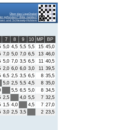
Über das LigaOrakel
ler gefunden? Bitte melden!
sen und Schleswig-Holstein
7
8
9
10
MP
BP
5
5,0
4,5
5,5
5,5
15
45,0
5
7,0
5,0
7,0
6,5
13
46,0
5
5,0
7,0
3,5
6,5
11
40,5
5
2,0
6,0
6,0
3,0
11
39,5
5
6,5
2,5
3,5
6,5
8
35,5
5,0
2,5
5,5
4,5
8
35,0
0
5,5
6,5
5,0
8
34,5
5
2,5
4,0
5,5
7
32,5
5
1,5
4,0
4,5
7
27,0
5
3,0
2,5
3,5
2
23,5