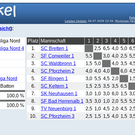
Feh
Letztes Update:
04.07.2026 22:34,
Rückzüge Hes
sicht
):
liga Nord
Platz
Mannschaft
1
2
3
4
5
6
liga Nord 4
1.
SC Bretten 1
2,5
6,5
4,0
5,0
6,
2.
SF Conweiler 1
5,5
3,0
4,0
2,5
5,
3.
SC Waldbronn 1
1,5
5,0
4,0
3,5
4,
4.
SC Pforzheim 2
4,0
4,0
4,0
6,0
4,
iga Nord
5.
SF Illingen 1
3,0
5,5
4,5
2,0
1,
Batton
6.
SC Keltern 1
1,5
2,5
3,5
3,5
6,5
7.
SK Neuhausen 1
3,0
1,0
3,0
6,0
1,5
3,
100,0 %
8.
SF Bad Herrenalb 1
3,5
3,0
1,0
2,0
5,5
5,
100,0 %
9.
TV Neuenbürg 1
2,5
1,0
4,5
2,0
4,5
2,
10.
SC Pforzheim 3
2,5
1,5
1,5
4,0
1,5
3,