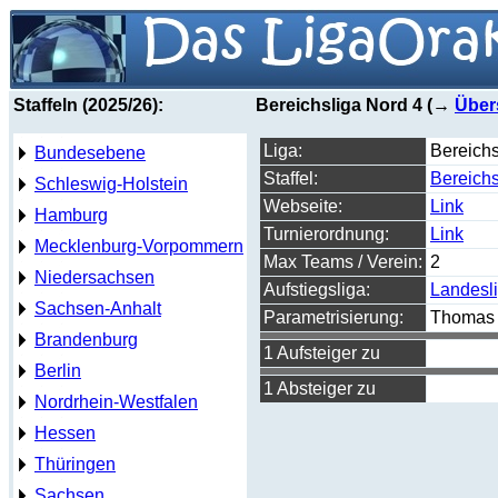
Staffeln (2025/26):
Bereichsliga Nord 4 (→
Über
Liga:
Bereichs
Bundesebene
Staffel:
Bereichs
Schleswig-Holstein
Webseite:
Link
Hamburg
Turnierordnung:
Link
Mecklenburg-Vorpommern
Max Teams / Verein:
2
Niedersachsen
Aufstiegsliga:
Landesl
Sachsen-Anhalt
Parametrisierung:
Thomas 
Brandenburg
1 Aufsteiger zu
Berlin
1 Absteiger zu
Nordrhein-Westfalen
Hessen
Thüringen
Sachsen