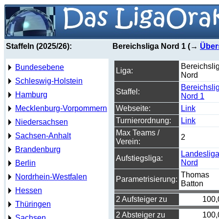
Staffeln (2025/26):
Bereichsliga Nord 1 (→
Über
Bereichsli
Bundesebene
Liga:
Nord
Schleswig-Holstein
Bereichsli
Staffel:
Hamburg
Nord 1
Mecklenburg-Vorpommern
Webseite:
Link
Turnierordnung:
Link
Niedersachsen
Max Teams /
Sachsen-Anhalt
2
Verein:
Brandenburg
Landeslig
Aufstiegsliga:
Nord
Berlin
Thomas
Nordrhein-Westfalen
Parametrisierung:
Batton
Hessen
2 Aufsteiger zu
100,
Thüringen
2 Absteiger zu
100,
Sachsen