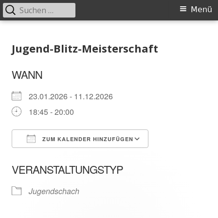
Suchen
Primäres
Menü
nach:
Menü
Springe
Schachklub Bad Homburg
zum
Jugend-Blitz-Meisterschaft
Inhalt
WANN
23.01.2026 - 11.12.2026
18:45 - 20:00
ZUM KALENDER HINZUFÜGEN
ICS herunterladen
In neuem Fenster öffnen
Google Kalender
VERANSTALTUNGSTYP
Jugendschach