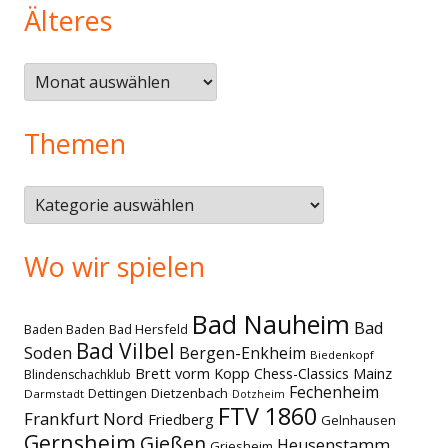
Älteres
Älteres
Themen
Themen
Wo wir spielen
Bad Nauheim
Bad
Baden Baden
Bad Hersfeld
Bad Vilbel
Soden
Bergen-Enkheim
Biedenkopf
Brett vorm Kopp
Chess-Classics Mainz
Blindenschachklub
Fechenheim
Dettingen
Dietzenbach
Darmstadt
Dotzheim
FTV 1860
Frankfurt Nord
Friedberg
Gelnhausen
Gernsheim
Gießen
Heusenstamm
Griesheim