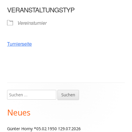
ICS herunterladen
In neuem Fenster öffnen
Google Kalender
VERANSTALTUNGSTYP
Vereinsturnier
Turnierseite
Suchen
Haupt-
nach:
Seitenleiste
Neues
Günter Horny *05.02.1950 †29.07.2026