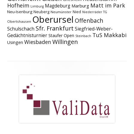
Matt im Park
Hofheim
Magdeburg
Marburg
Limburg
Neu-Isenburg
Neuberg
Nied
Neumünster
Niederräder TG
Oberursel
Offenbach
Obertshausen
Sfr. Frankfurt
Schulschach
Siegfried-Weber-
TuS Makkabi
Gedächtnisturnier
Staufer Open
Steinbach
Willingen
Wiesbaden
Usingen
Footer
Inhalt