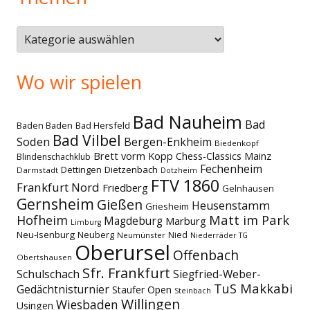
Themen
Wo wir spielen
Bad Nauheim
Bad
Baden Baden
Bad Hersfeld
Bad Vilbel
Soden
Bergen-Enkheim
Biedenkopf
Brett vorm Kopp
Chess-Classics Mainz
Blindenschachklub
Fechenheim
Dettingen
Dietzenbach
Darmstadt
Dotzheim
FTV 1860
Frankfurt Nord
Friedberg
Gelnhausen
Gernsheim
Gießen
Heusenstamm
Griesheim
Matt im Park
Hofheim
Magdeburg
Marburg
Limburg
Neu-Isenburg
Neuberg
Nied
Neumünster
Niederräder TG
Oberursel
Offenbach
Obertshausen
Sfr. Frankfurt
Schulschach
Siegfried-Weber-
TuS Makkabi
Gedächtnisturnier
Staufer Open
Steinbach
Willingen
Wiesbaden
Usingen