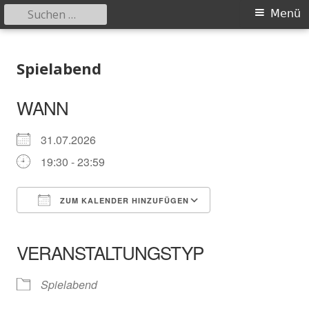
Suchen
Primäres
Menü
nach:
Menü
Springe
Schachklub Bad Homburg
zum
Spielabend
Inhalt
WANN
31.07.2026
19:30 - 23:59
ZUM KALENDER HINZUFÜGEN
ICS herunterladen
Google Kalender
iCalendar
Office 365
Outlook Live
VERANSTALTUNGSTYP
Spielabend