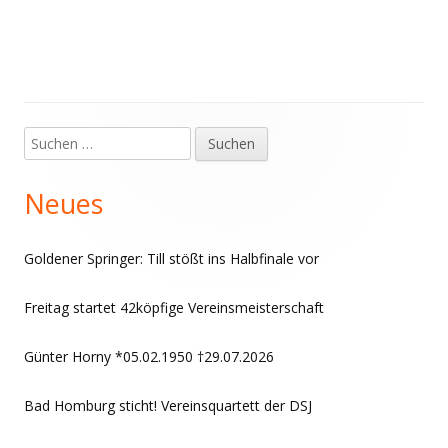
Suchen
Haupt-
nach:
Seitenleiste
Neues
Goldener Springer: Till stößt ins Halbfinale vor
Freitag startet 42köpfige Vereinsmeisterschaft
Günter Horny *05.02.1950 †29.07.2026
Bad Homburg sticht! Vereinsquartett der DSJ