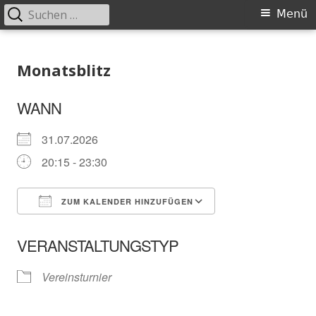
Suchen
Primäres
Menü
nach:
Menü
Springe
Schachklub Bad Homburg
zum
Monatsblitz
Inhalt
WANN
31.07.2026
20:15 - 23:30
ZUM KALENDER HINZUFÜGEN
ICS herunterladen
In neuem Fenster öffnen
Google Kalender
VERANSTALTUNGSTYP
Vereinsturnier