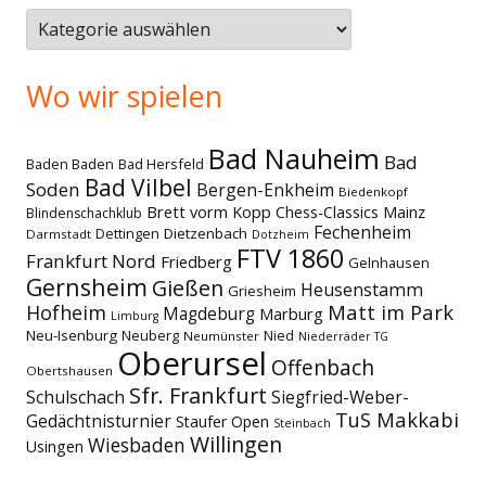
Themen
Wo wir spielen
Bad Nauheim
Bad
Baden Baden
Bad Hersfeld
Bad Vilbel
Soden
Bergen-Enkheim
Biedenkopf
Brett vorm Kopp
Chess-Classics Mainz
Blindenschachklub
Fechenheim
Dettingen
Dietzenbach
Darmstadt
Dotzheim
FTV 1860
Frankfurt Nord
Friedberg
Gelnhausen
Gernsheim
Gießen
Heusenstamm
Griesheim
Matt im Park
Hofheim
Magdeburg
Marburg
Limburg
Neu-Isenburg
Neuberg
Nied
Neumünster
Niederräder TG
Oberursel
Offenbach
Obertshausen
Sfr. Frankfurt
Schulschach
Siegfried-Weber-
TuS Makkabi
Gedächtnisturnier
Staufer Open
Steinbach
Willingen
Wiesbaden
Usingen