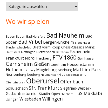
Themen
Wo wir spielen
Bad Nauheim
Bad
Baden Baden
Bad Hersfeld
Bad Vilbel
Soden
Bergen-Enkheim
Biedenkopf
Brett vorm Kopp
Chess-Classics Mainz
Blindenschachklub
Fechenheim
Dettingen
Dietzenbach
Darmstadt
Dotzheim
FTV 1860
Frankfurt Nord
Friedberg
Gelnhausen
Gernsheim
Gießen
Heusenstamm
Griesheim
Matt im Park
Hofheim
Magdeburg
Marburg
Limburg
Neu-Isenburg
Neuberg
Nied
Neumünster
Niederräder TG
Oberursel
Offenbach
Obertshausen
Sfr. Frankfurt
Schulschach
Siegfried-Weber-
TuS Makkabi
Gedächtnisturnier
Staufer Open
Steinbach
Willingen
Wiesbaden
Usingen