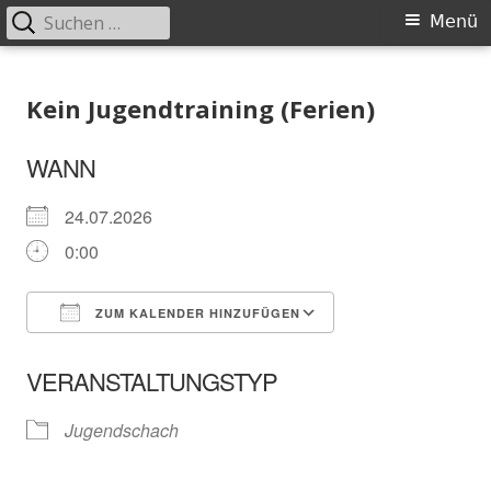
Suchen
Primäres
Menü
nach:
Menü
Springe
Schachklub Bad Homburg
zum
Kein Jugendtraining (Ferien)
Inhalt
WANN
24.07.2026
0:00
ZUM KALENDER HINZUFÜGEN
ICS herunterladen
In neuem Fenster öffnen
Google Kalender
VERANSTALTUNGSTYP
Jugendschach