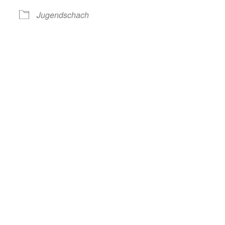
Jugendschach
T
TURNIERFAHRTEN
KONTAKTANFRAGE JUGENDBEREICH
AFT
nder
In neuem Fenster öffnen
iCalendar
In neuem Fenster öffnen
O
T