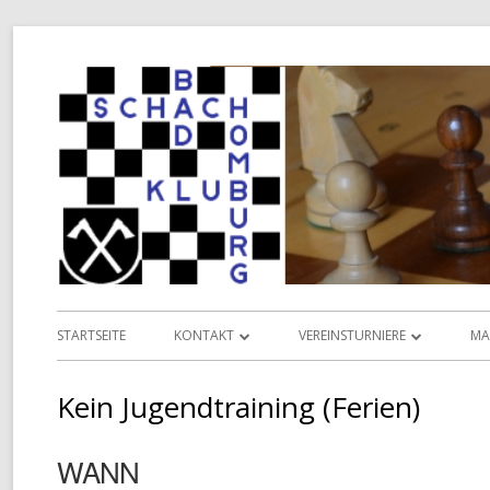
Springe
zum
Inhalt
Primäres
STARTSEITE
KONTAKT
VEREINSTURNIERE
MA
Menü
INFORMATIONEN
VEREINSMEISTERSCHAFT
L
Kein Jugendtraining (Ferien)
VORSTAND
POKALMEISTERSCHAFT
D
WANN
TERMINKALENDER
SENIOREN-MEISTERSCHAFT