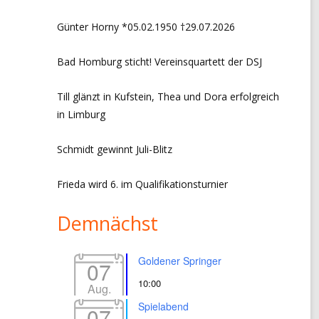
CHRONIK VORSITZ + EVENTS
Günter Horny *05.02.1950 †29.07.2026
LINKS
Bad Homburg sticht! Vereinsquartett der DSJ
IMPRESSUM
Till glänzt in Kufstein, Thea und Dora erfolgreich
ffice 365
In neuem Fenster öffnen
Outlook Live
In neuem Fe
DATENSCHUTZERKLÄRUNG
in Limburg
Schmidt gewinnt Juli-Blitz
Frieda wird 6. im Qualifikationsturnier
Demnächst
Goldener Springer
07
10:00
Aug.
Spielabend
07