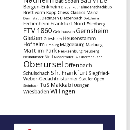
Bad Vilbel
Bad Soden
Bergen-Enkheim
Blindenschachklub
Biedenkopf
Brett vorm Kopp
Chess-Classics Mainz
Dettingen
Dietzenbach
Darmstadt
Dotzheim
Frankfurt Nord
Fechenheim
Friedberg
FTV 1860
Gernsheim
Gelnhausen
Gießen
Heusenstamm
Griesheim
Hofheim
Magdeburg
Marburg
Limburg
Matt im Park
Neu-Isenburg
Neuberg
Nied
Neumünster
Obertshausen
Niederräder TG
Oberursel
Offenbach
Sfr. Frankfurt
Schulschach
Siegfried-
Weber-Gedächtnisturnier
Staufer Open
TuS Makkabi
Usingen
Steinbach
Willingen
Wiesbaden